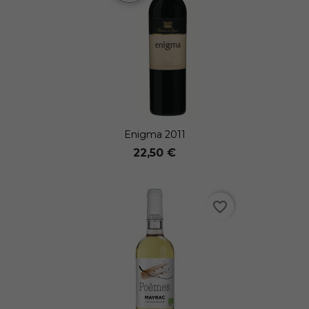
Enigma 2011
22,50 €
favorite_border