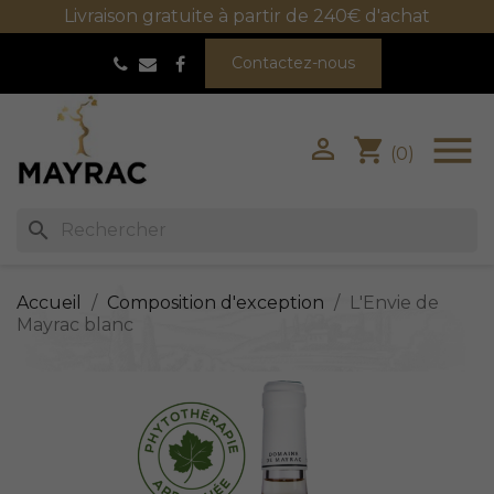
Livraison gratuite à partir de 240€ d'achat
Facebook
Contactez-nous


shopping_cart
(0)
search
Accueil
Composition d'exception
L'Envie de
Mayrac blanc