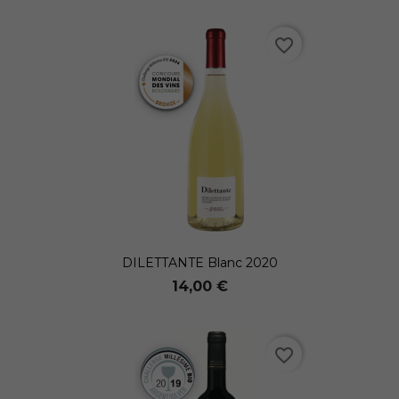
favorite_border
DILETTANTE Blanc 2020
14,00 €
favorite_border