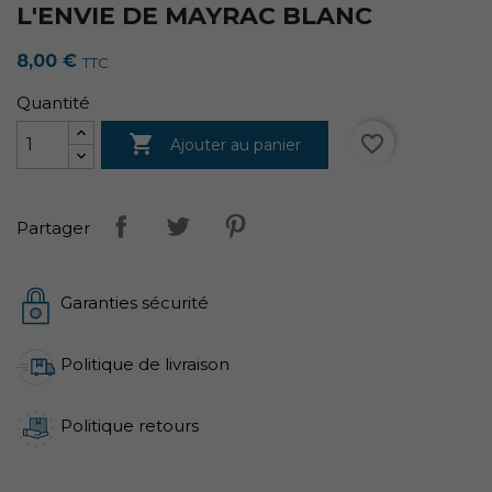
L'ENVIE DE MAYRAC BLANC
8,00 €
TTC
Quantité

favorite_border
Ajouter au panier
Partager
Garanties sécurité
Politique de livraison
Politique retours