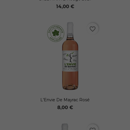
14,00 €
favorite_border
L'Envie De Mayrac Rosé
8,00 €