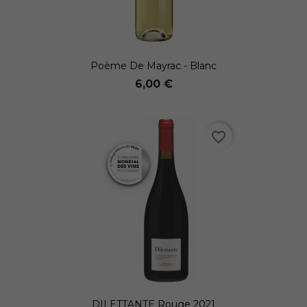
Poème De Mayrac - Blanc
6,00 €
favorite_border
DILETTANTE Rouge 2021