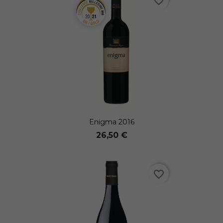
favorite_border
Enigma 2016
26,50 €
favorite_border